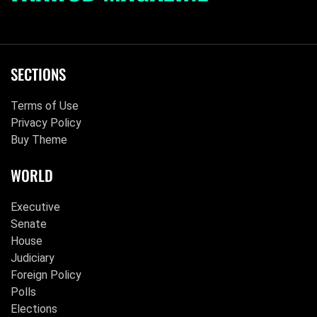
SECTIONS
Terms of Use
Privacy Policy
Buy Theme
WORLD
Executive
Senate
House
Judiciary
Foreign Policy
Polls
Elections