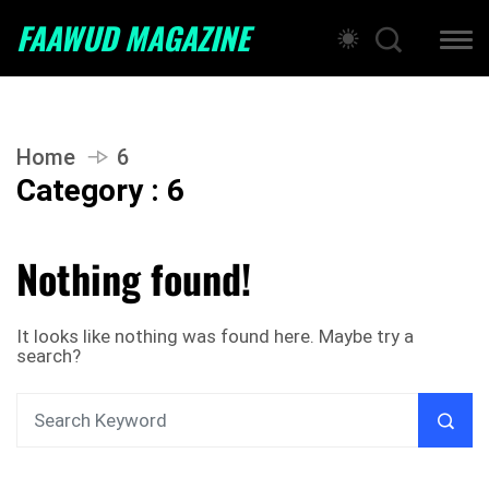
FAAWUD MAGAZINE
Home
6
Category : 6
Nothing found!
It looks like nothing was found here. Maybe try a
search?