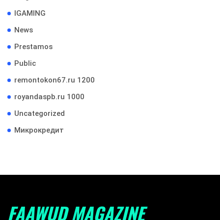
IGAMING
News
Prestamos
Public
remontokon67.ru 1200
royandaspb.ru 1000
Uncategorized
Микрокредит
FAAWUD MAGAZINE