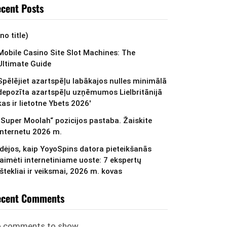
cent Posts
(no title)
Mobile Casino Site Slot Machines: The
Ultimate Guide
Spēlējiet azartspēļu labākajos nulles minimālā
depozīta azartspēļu uzņēmumos Lielbritānijā
kas ir lietotne Ybets 2026′
„Super Moolah“ pozicijos pastaba. Žaiskite
internetu 2026 m.
Idėjos, kaip YoyoSpins datora pieteikšanās
laimėti internetiniame uoste: 7 ekspertų
ištekliai ir veiksmai, 2026 m. kovas
ecent Comments
 comments to show.