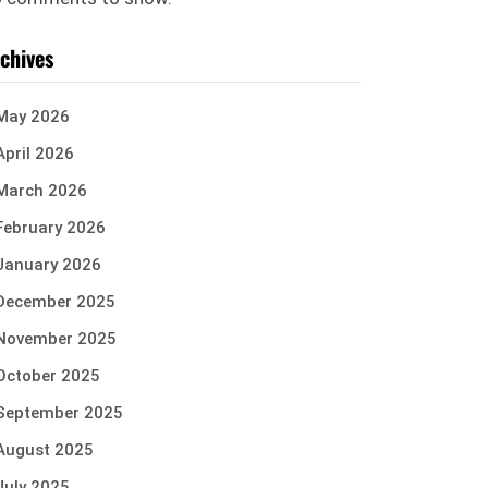
chives
May 2026
April 2026
March 2026
February 2026
January 2026
December 2025
November 2025
October 2025
September 2025
August 2025
July 2025