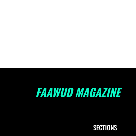
FAAWUD MAGAZINE
SECTIONS