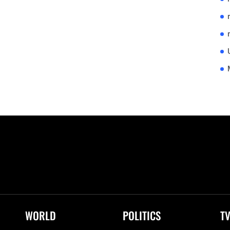
WORLD
POLITICS
T