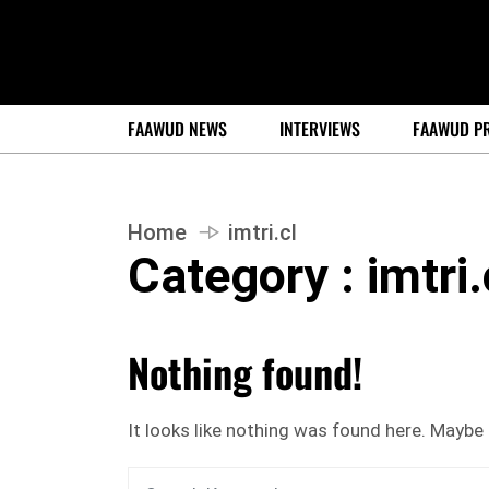
FAAWUD NEWS
INTERVIEWS
FAAWUD P
Home
imtri.cl
Category : imtri.
Nothing found!
It looks like nothing was found here. Maybe 