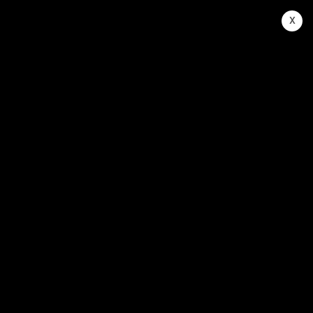
x
RAS
toany]