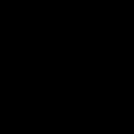
inėje
 –